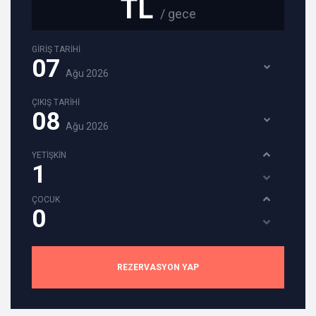
TL
/ gece
GİRİŞ TARİHİ
07
Ağu
2026
ÇIKIŞ TARİHİ
08
Ağu
2026
YETİŞKİN
ÇOCUK
REZERVASYON YAP