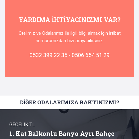
YARDIMA IHTIYACINIZMI VAR?
Otelimiz ve Odalarımız ile ilgili bilgi almak için irtibat
numaramızdan bizi arayabilirsiniz.
0532 399 22 35 - 0506 654 51 29
DİĞER ODALARIMIZA BAKTINIZMI?
GECELİK TL
1. Kat Balkonlu Banyo Ayrı Bahçe