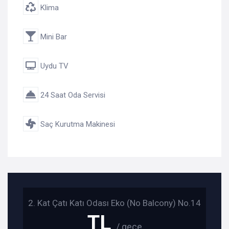
Klima
Mini Bar
Uydu TV
24 Saat Oda Servisi
Saç Kurutma Makinesi
2. Kat Çatı Katı Odası Eko (No Balcony) No.14
TL
/ gece